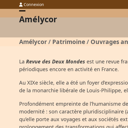
Skip
Connexion
to
Open
Close
Amélycor
content
mobile
mobile
menu
menu
Amélycor
/
Patrimoine
/
Ouvrages an
La
Revue des Deux Mondes
est une revue fra
périodiques encore en activité en France.
Au XIX
e
siècle, elle a été un foyer d’express
de la monarchie libérale de Louis-Philippe, el
Profondément empreinte de l’humanisme des L
modernité : son caractère pluridisciplinaire (aux
qu’elle porte aux voyages et aux sociétés extr
prolongement des transformations qui affect