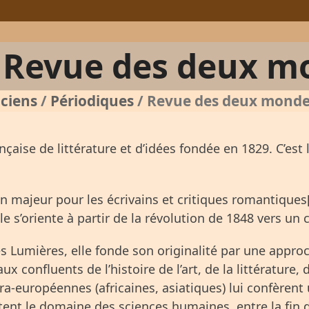
Revue des deux m
ciens
/
Périodiques
/
Revue des deux mond
nçaise de littérature et d’idées fondée en 1829. C’est
ion majeur pour les écrivains et critiques romantiques
le s’oriente à partir de la révolution de 1848 vers un
umières, elle fonde son originalité par une approch
 confluents de l’histoire de l’art, de la littérature, de
a-européennes (africaines, asiatiques) lui confèrent u
ent le domaine des sciences humaines, entre la fin d