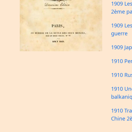
1909 Les
2ème pa
1909 Les
guerre
1909 Jap
1910 Pe
1910 Rus
1910 Un
balkani
1910 Tr
Chine 2