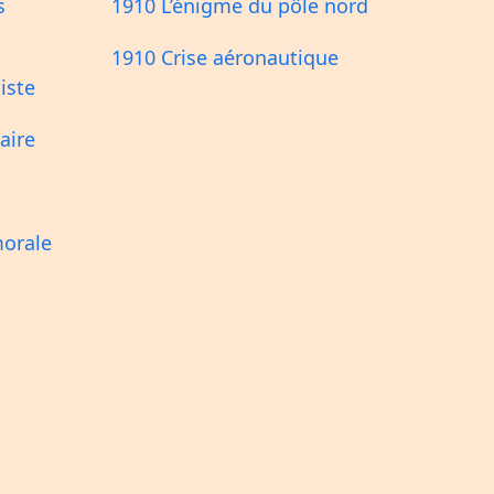
s
1910 L’énigme du pôle nord
1910 Crise aéronautique
iste
aire
morale