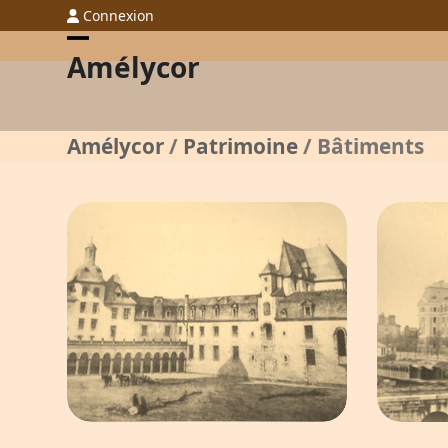
Skip
Connexion
to
Open
Close
Amélycor
content
mobile
mobile
menu
menu
Amélycor
/
Patrimoine
/
Bâtiments