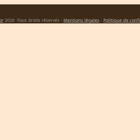
LE LYCÉE AVEC
LE LYCÉE NEUF DE
ERNAT (1802-1859)
MARTENOT (1859-
or
2026 -Tous droits réservés -
Mentions légales
-
Politique de conf