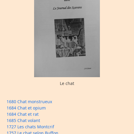
Le chat
1680 Chat monstrueux
1684 Chat et opium
1684 Chat et rat
1685 Chat volant
1727 Les chats Montcrif
1757 Le chat selon Buffon