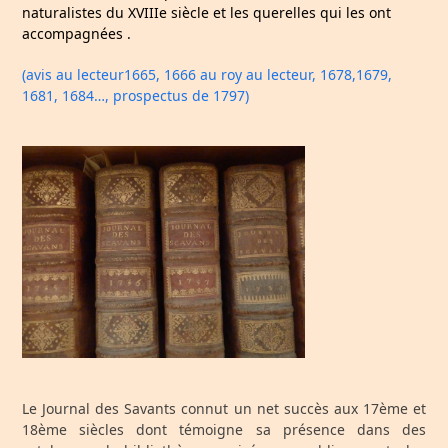
naturalistes du XVIIIe siècle et les querelles qui les ont
accompagnées .
(avis au lecteur1665,
1666 au roy au lecteur
, 1678,
1679,
1681,
1684…,
prospectus
de 1797)
Le Journal des Savants connut un net succès aux 17ème et
18ème siècles dont témoigne sa présence dans des