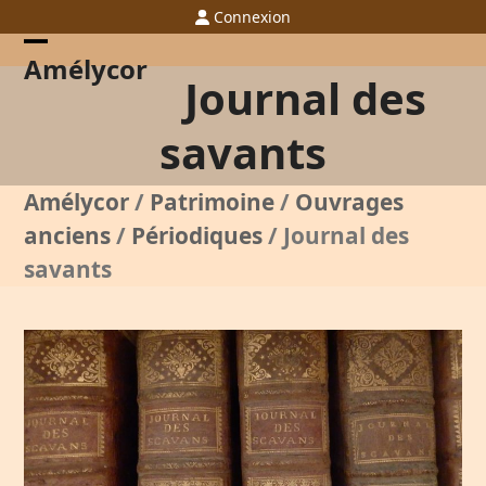
Skip
Connexion
to
content
Open
Close
Amélycor
Journal des
mobile
mobile
menu
menu
savants
Amélycor
/
Patrimoine
/
Ouvrages
anciens
/
Périodiques
/
Journal des
savants