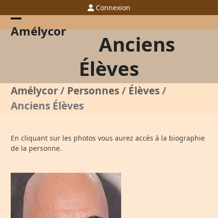
Skip
Connexion
to
content
Open
Close
Amélycor
Anciens
mobile
mobile
menu
menu
Élèves
Amélycor
/
Personnes
/
Élèves
/
Anciens Élèves
En cliquant sur les photos vous aurez accès à la biographie
de la personne.