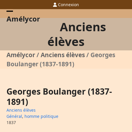
Skip
Connexion
to
content
Open
Close
Amélycor
Anciens
mobile
mobile
menu
menu
élèves
Amélycor
/
Anciens élèves
/
Georges
Boulanger (1837-1891)
Georges Boulanger (1837-
1891)
Anciens élèves
Général
,
homme politique
1837