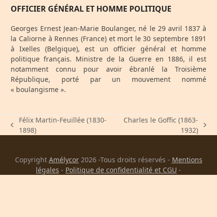
OFFICIER GÉNÉRAL ET HOMME POLITIQUE
Georges Ernest Jean-Marie Boulanger, né le
29 avril 1837
à
la Caliorne à Rennes (France) et mort le
30 septembre 1891
à Ixelles (Belgique), est un officier général et homme
politique français. Ministre de la Guerre en 1886, il est
notamment connu pour avoir ébranlé la Troisième
République, porté par un mouvement nommé
« boulangisme »
.
Félix Martin-Feuillée (1830-
Charles le Goffic (1863-
previous
next
1898)
1932)
post:
post:
Copyright
Amélycor
2026 -Tous droits réservés -
Mentions
légales
-
Politique de confidentialité et CGU
-