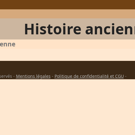
Histoire ancie
ienne
servés -
Mentions légales
-
Politique de confidentialité et CGU
-