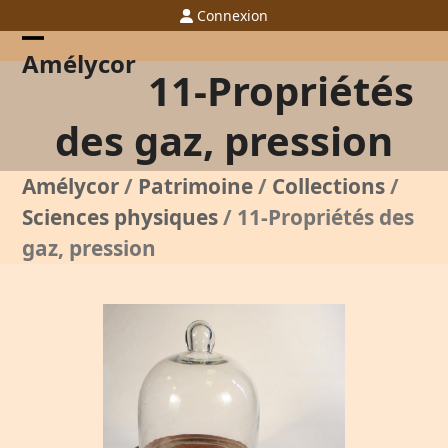
Skip
Connexion
to
content
Open
Close
Amélycor
11-Propriétés
mobile
mobile
menu
menu
des gaz, pression
Amélycor
/
Patrimoine
/
Collections
/
Sciences physiques
/
11-Propriétés des
gaz, pression