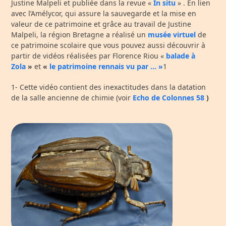
Justine Malpeli et publiée dans la revue «
In situ
» . En lien
avec l’Amélycor, qui assure la sauvegarde et la mise en
valeur de ce patrimoine et grâce au travail de Justine
Malpeli, la région Bretagne a réalisé un
musée virtuel
de
ce patrimoine scolaire que vous pouvez aussi découvrir à
partir de vidéos réalisées par Florence Riou «
balade à
Zola
»
et
«
le patrimoine rennais vu par … »
1
1- Cette vidéo contient des inexactitudes dans la datation
de la salle ancienne de chimie (voir
Echo de Colonnes 58
)