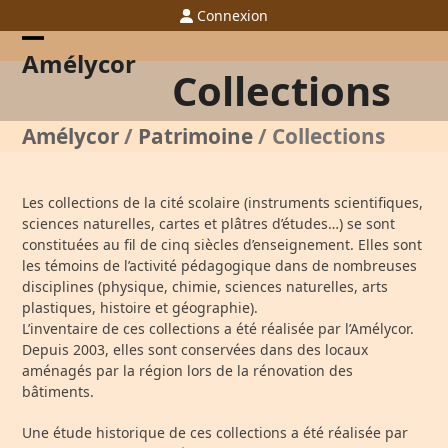
Skip
Connexion
to
content
Open
Close
Amélycor
Collections
mobile
mobile
menu
menu
Amélycor
/
Patrimoine
/
Collections
Les collections de la cité scolaire (instruments scientifiques,
sciences naturelles, cartes et plâtres d’études…) se sont
constituées au fil de cinq siècles d’enseignement. Elles sont
les témoins de l’activité pédagogique dans de nombreuses
disciplines (physique, chimie, sciences naturelles, arts
plastiques, histoire et géographie).
L’inventaire de ces collections a été réalisée par l’Amélycor.
Depuis 2003, elles sont conservées dans des locaux
aménagés par la région lors de la rénovation des
bâtiments.
Une étude historique de ces collections a été réalisée par