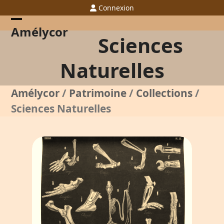
Skip
Connexion
to
content
Open
Close
Amélycor
Sciences
mobile
mobile
menu
menu
Naturelles
Amélycor
/
Patrimoine
/
Collections
/
Sciences Naturelles