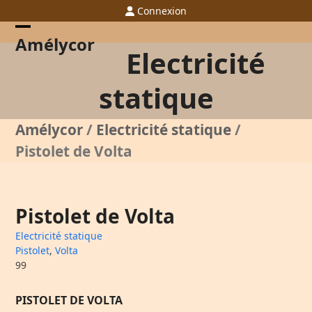
Skip
Connexion
to
content
Open
Close
Amélycor
Electricité
mobile
mobile
menu
menu
statique
Amélycor
/
Electricité statique
/
Pistolet de Volta
Pistolet de Volta
Electricité statique
Pistolet
,
Volta
99
PISTOLET DE VOLTA