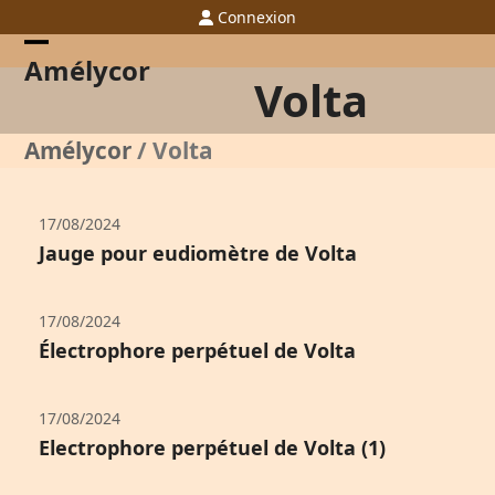
Skip
Connexion
to
content
Open
Close
Amélycor
Volta
mobile
mobile
menu
menu
Amélycor
/
Volta
17/08/2024
Jauge pour eudiomètre de Volta
17/08/2024
Électrophore perpétuel de Volta
17/08/2024
Electrophore perpétuel de Volta (1)