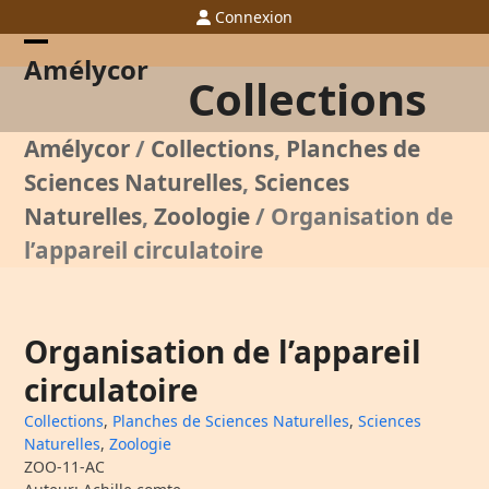
Skip
Connexion
to
content
Open
Close
Amélycor
Collections
mobile
mobile
menu
menu
Amélycor
/
Collections
,
Planches de
Sciences Naturelles
,
Sciences
Naturelles
,
Zoologie
/
Organisation de
l’appareil circulatoire
Organisation de l’appareil
circulatoire
Collections
,
Planches de Sciences Naturelles
,
Sciences
Naturelles
,
Zoologie
ZOO-11-AC