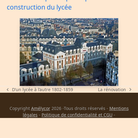
construction du lycée
La rénovation
D’un lycée à l’autre 1802-1859
next
previous
post:
post:
Copyright
Amélycor
2026 -Tous droits réservés -
Mentions
légales
-
Politique de confidentialité et CGU
-