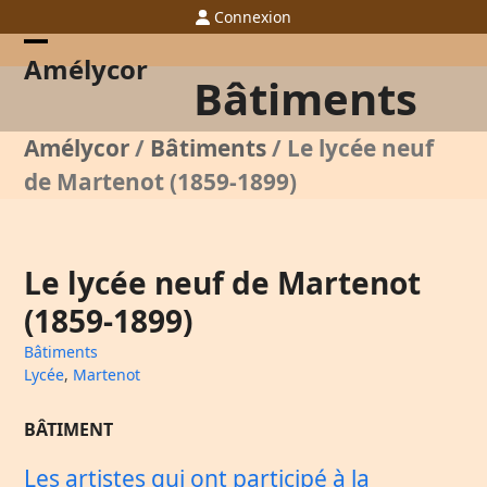
Skip
Connexion
to
content
Open
Close
Amélycor
Bâtiments
mobile
mobile
menu
menu
Amélycor
/
Bâtiments
/
Le lycée neuf
de Martenot (1859-1899)
Le lycée neuf de Martenot
(1859-1899)
Bâtiments
Lycée
,
Martenot
BÂTIMENT
Les artistes qui ont participé à la