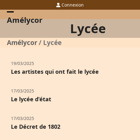
Skip
Connexion
to
content
Open
Close
Amélycor
Lycée
mobile
mobile
menu
menu
Amélycor
/
Lycée
19/03/2025
Les artistes qui ont fait le lycée
17/03/2025
Le lycée d’état
17/03/2025
Le Décret de 1802