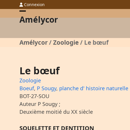
Skip
Connexion
to
Open
Close
Amélycor
content
mobile
mobile
menu
menu
Amélycor
/
Zoologie
/
Le bœuf
Le bœuf
Zoologie
Boeuf
,
P Sougy
,
planche d' histoire naturelle
BOT-27-SOU
Auteur P Sougy ;
Deuxième moitié du XX siècle
SQUELETTE ET DENTITION