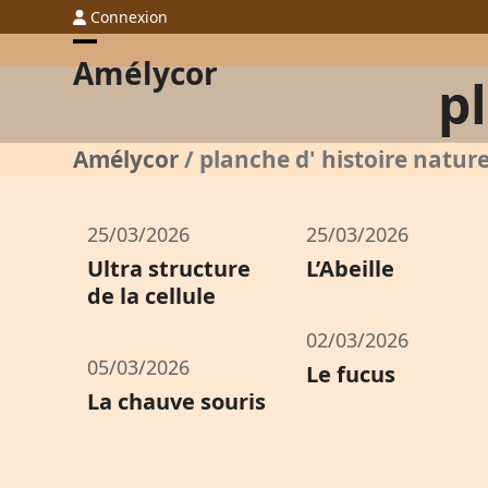
Skip
Connexion
to
Open
Close
Amélycor
content
pl
mobile
mobile
menu
menu
Amélycor
/
planche d' histoire nature
25/03/2026
25/03/2026
Ultra structure
L’Abeille
de la cellule
02/03/2026
05/03/2026
Le fucus
La chauve souris