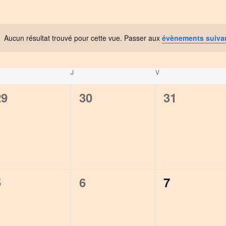
Aucun résultat trouvé pour cette vue. Passer aux
évènements suiva
Notice
RCREDI
J
JEUDI
V
VENDREDI
0
0
0
29
30
31
évènement,
évènement,
évènement
0
0
0
5
6
7
évènement,
évènement,
évènement