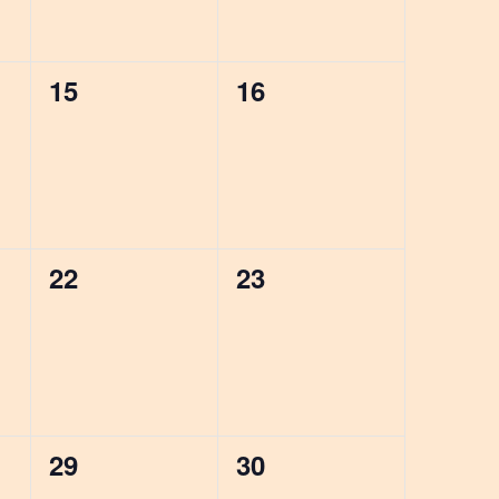
0
0
15
16
,
évènement,
évènement,
0
0
22
23
,
évènement,
évènement,
0
0
29
30