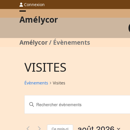
Skip
Connexion
to
Open
Close
Amélycor
content
mobile
mobile
menu
menu
Amélycor
/
Évènements
VISITES
Évènements
Visites
R
Saisir
E
mot-
C
clé.
H
Rechercher
août 2026
E
Ce mois-ci