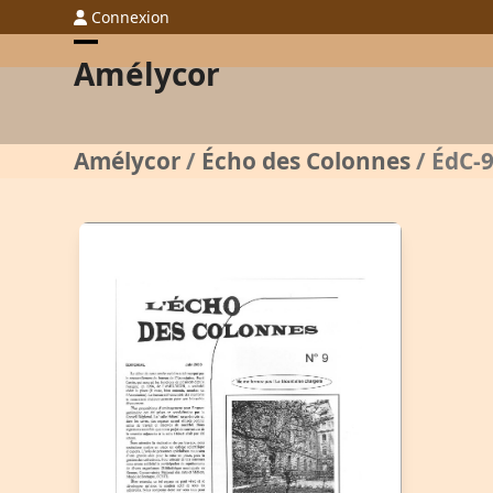
Skip
Connexion
to
Open
Close
Amélycor
content
mobile
mobile
menu
menu
Amélycor
/
Écho des Colonnes
/
ÉdC-