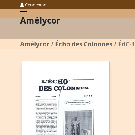
Skip
Connexion
to
Open
Close
Amélycor
content
mobile
mobile
menu
menu
Amélycor
/
Écho des Colonnes
/
ÉdC-