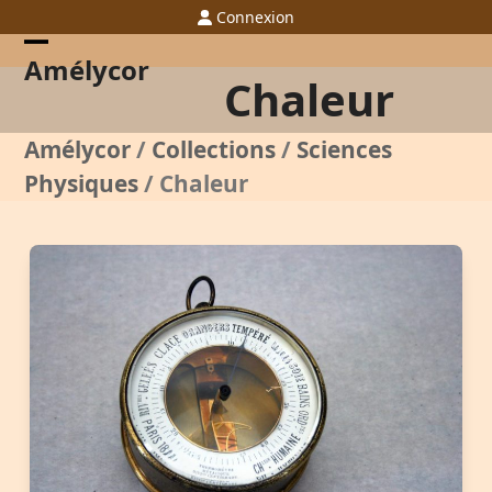
Skip
Connexion
to
content
Open
Close
Amélycor
Chaleur
mobile
mobile
menu
menu
Amélycor
/
Collections
/
Sciences
Physiques
/
Chaleur