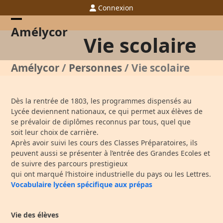
Skip
Connexion
to
content
Open
Close
Amélycor
Vie scolaire
mobile
mobile
menu
menu
Amélycor
/
Personnes
/
Vie scolaire
Dès la rentrée de 1803, les programmes
dispensés au
Lycée deviennent nationaux, ce
qui permet aux élèves de
se prévaloir de
diplômes reconnus par tous
, quel que
soit
leur choix de carrière.
Après
avoir
suivi
les
cours
des
Classes
Préparatoires
, ils
peuvent aussi
se présenter
à l’entrée des Grandes Ecole
s
et
de suivre
des
parcours
prestigieux
qui
ont
marqué
l’histoire industrielle du pays ou les Lettres.
Vocabulaire lycéen spécifique aux prépas
Vie des élèves