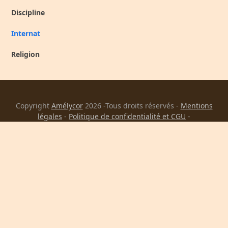
Discipline
Internat
Religion
Copyright
Amélycor
2026 -Tous droits réservés -
Mentions
légales
-
Politique de confidentialité et CGU
-