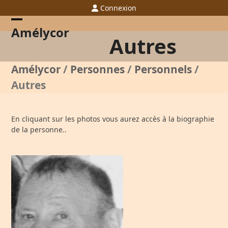
Skip
Connexion
to
content
Open
Close
Amélycor
Autres
mobile
mobile
menu
menu
Amélycor
/
Personnes
/
Personnels
/
Autres
En cliquant sur les photos vous aurez accès à la biographie
de la personne..