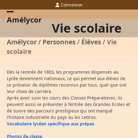
Skip
Connexion
to
content
Open
Close
Amélycor
Vie scolaire
mobile
mobile
menu
menu
Amélycor
/
Personnes
/
Élèves
/
Vie
scolaire
Dès la rentrée de 1803, les programmes
dispensés au
Lycée deviennent nationaux, ce
qui permet aux élèves de
se prévaloir de
diplômes reconnus par tous
, quel que soit
leur choix de carrière.
Après
avoir
suivi
les
cours
des
Classes
Préparatoires
, ils
peuvent aussi
se présenter
à l’entrée des Grandes Ecole
s
et
de suivre
des
parcours
prestigieux qui
ont
marqué
l’histoire industrielle du pays ou les Lettres.
Vocabulaire lycéen spécifique aux prépas
Photos de classe