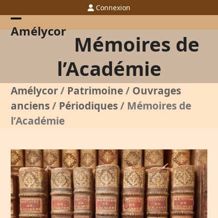
Skip
Connexion
to
content
Open
Close
Amélycor
Mémoires de
mobile
mobile
menu
menu
l’Académie
Amélycor
/
Patrimoine
/
Ouvrages
anciens
/
Périodiques
/
Mémoires de
l’Académie