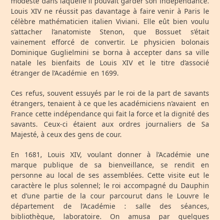
modeste dans laquelle il pouvait garder son indépendance.
Louis XIV ne réussit pas davantage à faire venir à Paris le
célèbre mathématicien italien Viviani. Elle eût bien voulu
s’attacher l’anatomiste Stenon, que Bossuet s’était
vainement efforcé de convertir. Le physicien bolonais
Dominique Guglielmini se borna à accepter dans sa ville
natale les bienfaits de Louis XIV et le titre d’associé
étranger de l’Académie en 1699.
Ces refus, souvent essuyés par le roi de la part de savants
étrangers, tenaient à ce que les académiciens n’avaient en
France cette indépendance qui fait la force et la dignité des
savants. Ceux-ci étaient aux ordres journaliers de Sa
Majesté, à ceux des gens de cour.
En 1681, Louis XIV, voulant donner à l’Académie une
marque publique de sa bienveillance, se rendit en
personne au local de ses assemblées. Cette visite eut le
caractère le plus solennel; le roi accompagné du Dauphin
et d’une partie de la cour parcourut dans le Louvre le
département de l’Académie : salle des séances,
bibliothèque, laboratoire. On amusa par quelques