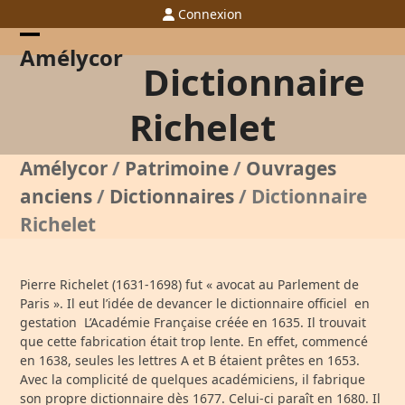
Skip
Connexion
to
content
Open
Close
Amélycor
Dictionnaire
mobile
mobile
menu
menu
Richelet
Amélycor
/
Patrimoine
/
Ouvrages
anciens
/
Dictionnaires
/
Dictionnaire
Richelet
Pierre Richelet (1631-1698) fut « avocat au Parlement de
Paris ». Il eut l’idée de devancer le dictionnaire officiel en
gestation L’Académie Française créée en 1635. Il trouvait
que cette fabrication était trop lente. En effet, commencé
en 1638, seules les lettres A et B étaient prêtes en 1653.
Avec la complicité de quelques académiciens, il fabrique
son propre dictionnaire dès 1677. Celui-ci paraît en 1680. Il