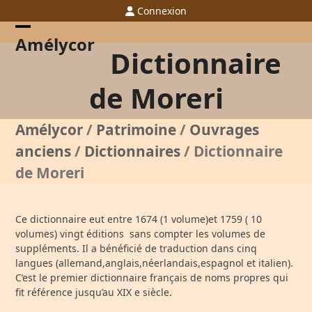
Skip
Connexion
to
content
Open
Close
Amélycor
Dictionnaire
mobile
mobile
menu
menu
de Moreri
Amélycor
/
Patrimoine
/
Ouvrages
anciens
/
Dictionnaires
/
Dictionnaire
de Moreri
Ce dictionnaire eut entre 1674 (1 volume)et 1759 ( 10
volumes) vingt éditions sans compter les volumes de
suppléments. Il a bénéficié de traduction dans cinq
langues (allemand,anglais,néerlandais,espagnol et italien).
C’est le premier dictionnaire français de noms propres qui
fit référence jusqu’au XIX
e
siècle.