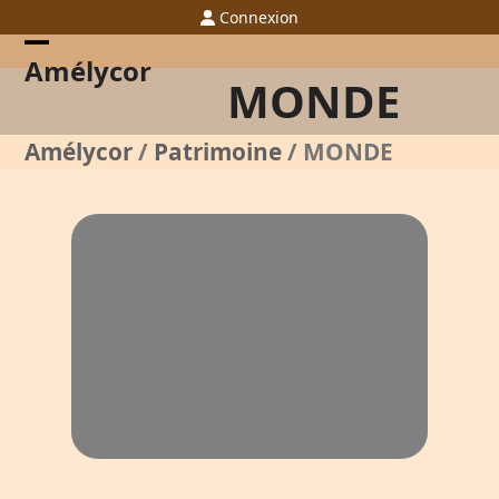
Skip
Connexion
to
content
Open
Close
Amélycor
MONDE
mobile
mobile
menu
menu
Amélycor
/
Patrimoine
/
MONDE