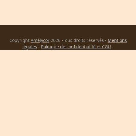
Copyright
Amélycor
2026 -Tous droits réservés -
Mentions
légales
-
Politique de confidentialité et CGU
-