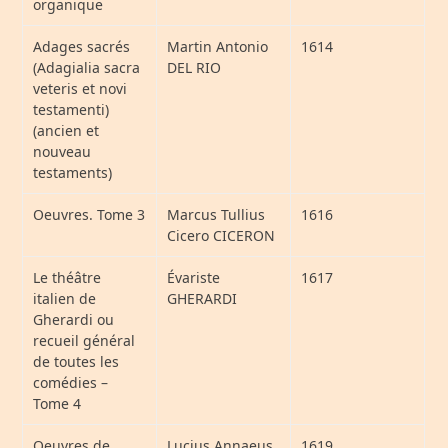
organique
Adages sacrés
Martin Antonio
1614
(Adagialia sacra
DEL RIO
veteris et novi
testamenti)
(ancien et
nouveau
testaments)
Oeuvres. Tome 3
Marcus Tullius
1616
Cicero CICERON
Le théâtre
Évariste
1617
italien de
GHERARDI
Gherardi ou
recueil général
de toutes les
comédies –
Tome 4
Oeuvres de
Lucius Annaeus
1619