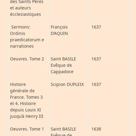
des Saints Pères
et auteurs
écclesiastiques
Sermons:
François
1637
Ordinis
D’AQUIN
praedicatorum e
narrationes
Oeuvres. Tome 2
Saint BASILE
1637
Evêque de
Cappadoce
Histoire
Scipion DUPLEIX
1637
générale de
France. Tomes 3
et 4. Histoire
depuis Louis XI
jusqu’à Henry III
Oeuvres. Tome 1
Saint BASILE
1638
Evêque de