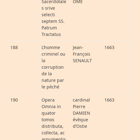
Sacerdotale
OME
s srive
selecti
septem SS.
Patrum
Tractatus
188
L’homme
Jean-
1663
criminel ou
François
la
SENAULT
corruption
de la
nature par
le péché
190
Opera
cardinal
1663
Omnia in
Pierre
quator
DAMIEN
tomos
évèque
distributa,
d’Ostie
collecta, ac
argumentis