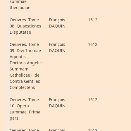
summae
theologiae
Oeuvres. Tome
François
1612
08. Quaestiones
D’AQUIN
Disputatae
Oeuvres. Tome
François
1612
09. Divi Thomae
D’AQUIN
Aqinatis
Doctoris Angelici
Summam
Catholicae Fidei
Contra Gentiles
Complectens
Oeuvres. Tome
François
1612
10. Opera
D’AQUIN
summae. Prima
pars
Oeuvres. Tome
François
1612