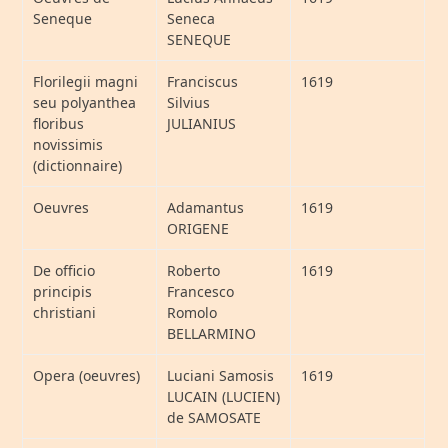
Seneque
Seneca
SENEQUE
Florilegii magni
Franciscus
1619
seu polyanthea
Silvius
floribus
JULIANIUS
novissimis
(dictionnaire)
Oeuvres
Adamantus
1619
ORIGENE
De officio
Roberto
1619
principis
Francesco
christiani
Romolo
BELLARMINO
Opera (oeuvres)
Luciani Samosis
1619
LUCAIN (LUCIEN)
de SAMOSATE