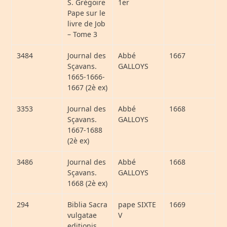
S. Grégoire
1er
Pape sur le
livre de Job
– Tome 3
3484
Journal des
Abbé
1667
Sçavans.
GALLOYS
1665-1666-
1667 (2è ex)
3353
Journal des
Abbé
1668
Sçavans.
GALLOYS
1667-1688
(2è ex)
3486
Journal des
Abbé
1668
Sçavans.
GALLOYS
1668 (2è ex)
294
Biblia Sacra
pape SIXTE
1669
vulgatae
V
editionis