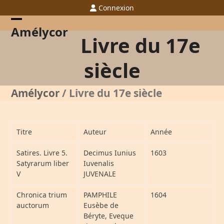
Skip
Connexion
to
content
Open
Close
Amélycor
Livre du 17e
mobile
mobile
menu
menu
siècle
Amélycor
/
Livre du 17e siècle
Titre
Auteur
Année
Satires. Livre 5.
Decimus Iunius
1603
Satyrarum liber
Iuvenalis
V
JUVENALE
Chronica trium
PAMPHILE
1604
auctorum
Eusèbe de
Béryte, Eveque