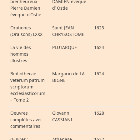
bienheureux
DAMIEN évêque
Pierre Damien
d’ Ostie
éveque d’Ostie
Orationes
Saint JEAN
1623
(Oraisons) LXXX
CHRYSOSTOME
La vie des
PLUTARQUE
1624
hommes
illustres
Bibliothecae
Margarin de LA
1624
veterum patrum
BIGNE
scriptorum
ecclesiasticorum
– Tome 2
Oeuvres
Giovanni
1628
complètes avec
CASSIANI
commentaires
Œuvres :
Athanase
1632