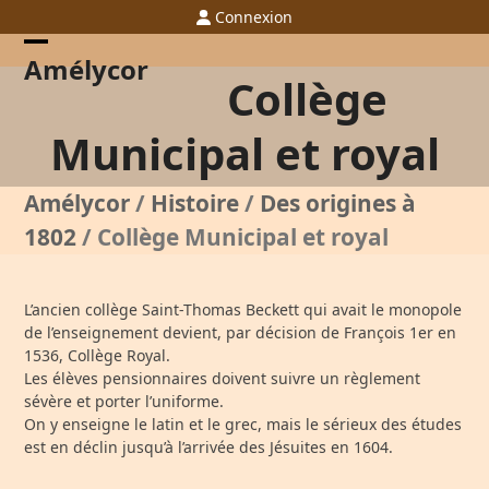
Skip
Connexion
to
content
Open
Close
Amélycor
Collège
mobile
mobile
menu
menu
Municipal et royal
Amélycor
/
Histoire
/
Des origines à
1802
/
Collège Municipal et royal
L’ancien collège Saint-Thomas Beckett qui avait le monopole
de l’enseignement devient, par décision de François 1
er
en
1536, Collège Royal.
Les élèves pensionnaires doivent suivre un règlement
sévère et porter l’uniforme.
On y enseigne le latin et le grec, mais le sérieux des études
est en déclin jusqu’à l’arrivée des Jésuites en 1604.