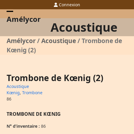
Skip
Connexion
to
content
Open
Close
Amélycor
Acoustique
mobile
mobile
menu
menu
Amélycor
/
Acoustique
/
Trombone de
Kœnig (2)
Trombone de Kœnig (2)
Acoustique
Kœnig
,
Trombone
86
TROMBONE DE KŒNIG
N° d’inventaire :
86