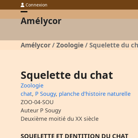
Skip
Connexion
to
Open
Close
Amélycor
content
mobile
mobile
menu
menu
Amélycor
/
Zoologie
/
Squelette du c
Squelette du chat
Zoologie
chat
,
P Sougy
,
planche d'histoire naturelle
ZOO-04-SOU
Auteur P Sougy
Deuxième moitié du XX siècle
SQUELETTE ET DENTITION DU CHAT