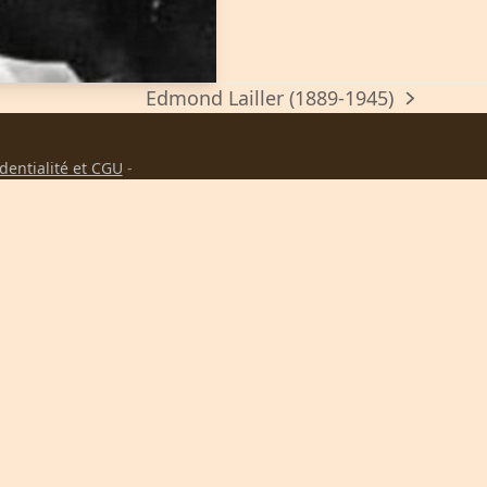
Edmond Lailler (1889-1945)
next
post:
identialité et CGU
-