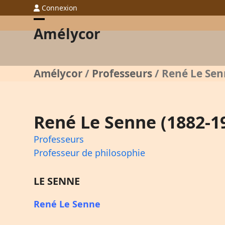
Skip
Connexion
to
Open
Close
Amélycor
content
mobile
mobile
menu
menu
Amélycor
/
Professeurs
/
René Le Sen
René Le Senne (1882-1
Professeurs
Professeur de philosophie
LE SENNE
René Le Senne