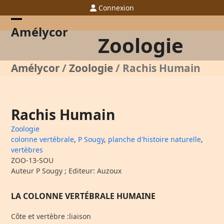
Skip
Connexion
to
content
Open
Close
Amélycor
Zoologie
mobile
mobile
menu
menu
Amélycor
/
Zoologie
/
Rachis Humain
Rachis Humain
Zoologie
colonne vertébrale
,
P Sougy
,
planche d'histoire naturelle
,
vertèbres
ZOO-13-SOU
Auteur P Sougy ; Editeur: Auzoux
LA COLONNE VERTÉBRALE HUMAINE
Côte et vertèbre :liaison