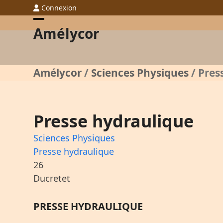
Skip
Connexion
to
Open
Close
Amélycor
content
mobile
mobile
menu
menu
Amélycor
/
Sciences Physiques
/
Pres
Presse hydraulique
Sciences Physiques
Presse hydraulique
26
Ducretet
PRESSE HYDRAULIQUE