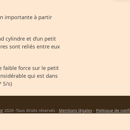
n importante à partir
d cylindre et d’un petit
dres sont reliés entre eux
 faible force sur le petit
onsidérable qui est dans
* S/s)
or
2026 -Tous droits réservés -
Mentions légales
-
Politique de conf