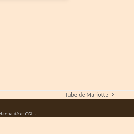
Tube de Mariotte
next
post:
identialité et CGU
-