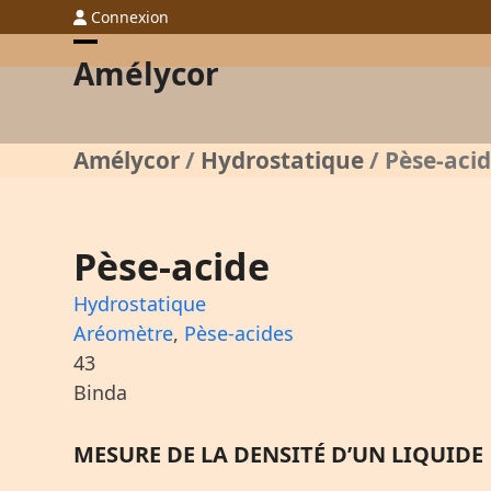
Skip
Connexion
to
Open
Close
Amélycor
content
mobile
mobile
menu
menu
Amélycor
/
Hydrostatique
/
Pèse-aci
Pèse-acide
Hydrostatique
Aréomètre
,
Pèse-acides
43
Binda
MESURE DE LA DENSITÉ D’UN LIQUIDE