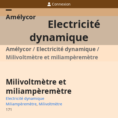
Skip
Connexion
to
content
Open
Close
Amélycor
Electricité
mobile
mobile
menu
menu
dynamique
Amélycor
/
Electricité dynamique
/
Milivoltmètre et miliampèremètre
Milivoltmètre et
miliampèremètre
Electricité dynamique
Miliampèremètre
,
Milivoltmètre
171