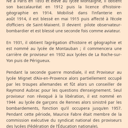
Né à Paris en 1893 et élève au lycée Montaigne, il obtient
son baccalauréat en 1912 puis la licence d’histoire-
géographie en 1914. Mobilisé dans l’infanterie en
août 1914, il est blessé en mai 1915 puis affecté à l’école
d’officiers de Saint-Maixent. Il devient pilote observateur-
bombardier et est blessé une seconde fois comme aviateur.
En 1931, il obtient l’agrégation d’histoire et géographie et
est nommé au lycée de Montauban ; il commencera une
carrière de proviseur en 1932 aux lycées de La Roche-sur-
Yon puis de Périgueux.
Pendant la seconde guerre mondiale, il est Proviseur au
lycée Mignet d’Aix-en-Provence alors partiellement occupé
par les troupes allemandes et fût alors un conseiller de
Raymond Aubrac pour les questions d’enseignement. Seul
proviseur non révoqué à la libération, il est nommé en
1944 au lycée de garçons de Rennes alors sinistré par les
bombardements, fonction qu’il occupera jusqu’en 1957.
Pendant cette période, Maurice Fabre était membre de la
commission exécutive du syndicat national des proviseurs
des lycées (Fédération de l’Éducation nationale).