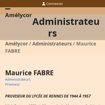
Skip
Connexion
to
content
Open
Close
Amélycor
Administrateu
mobile
mobile
menu
menu
rs
Amélycor
/
Administrateurs
/
Maurice
FABRE
Maurice FABRE
Administrateurs
Proviseur
PROVISEUR DU LYCÉE DE RENNES DE 1944 À 1957