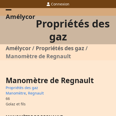
Skip
Connexion
to
content
Open
Close
Amélycor
Propriétés des
mobile
mobile
menu
menu
gaz
Amélycor
/
Propriétés des gaz
/
Manomètre de Regnault
Manomètre de Regnault
Propriétés des gaz
Manomètre
,
Regnault
66
Golaz et fils