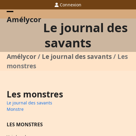
Skip
Connexion
to
content
Open
Close
Amélycor
Le journal des
mobile
mobile
menu
menu
savants
Amélycor
/
Le journal des savants
/
Les
monstres
Les monstres
Le journal des savants
Monstre
LES MONSTRES