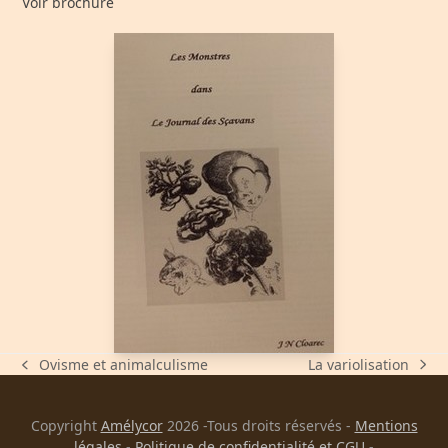
Voir brochure
La variolisation
Ovisme et animalculisme
next
previous
post:
post:
Copyright
Amélycor
2026 -Tous droits réservés -
Mentions
légales
-
Politique de confidentialité et CGU
-