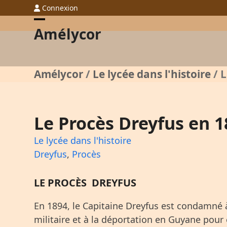
Skip
Connexion
to
Open
Close
Amélycor
content
mobile
mobile
menu
menu
Amélycor
/
Le lycée dans l'histoire
/
L
Le Procès Dreyfus en 1
Le lycée dans l'histoire
Dreyfus
,
Procès
LE PROCÈS DREYFUS
En 1894, le Capitaine Dreyfus est condamné 
militaire et à la déportation en Guyane pour