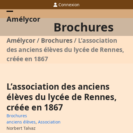
Skip
Connexion
to
content
Open
Close
Amélycor
Brochures
mobile
mobile
menu
menu
Amélycor
/
Brochures
/
L’association
des anciens élèves du lycée de Rennes,
créée en 1867
L’association des anciens
élèves du lycée de Rennes,
créée en 1867
Brochures
anciens élèves
,
Association
Norbert Talvaz