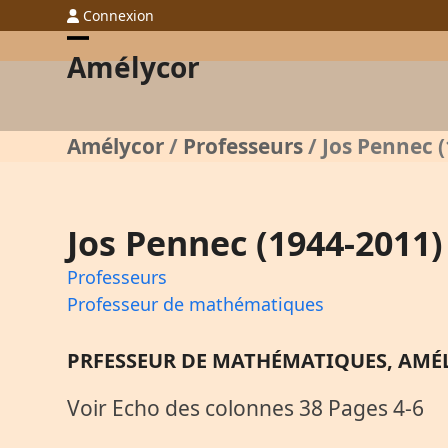
Skip
Connexion
to
Open
Close
Amélycor
content
mobile
mobile
menu
menu
Amélycor
/
Professeurs
/
Jos Pennec 
Jos Pennec (1944-2011)
Professeurs
Professeur de mathématiques
PRFESSEUR DE MATHÉMATIQUES, AMÉ
Voir Echo des colonnes 38 Pages 4-6