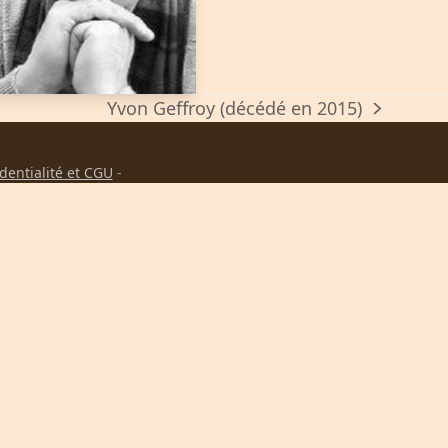
Yvon Geffroy (décédé en 2015)
next
post:
identialité et CGU
-