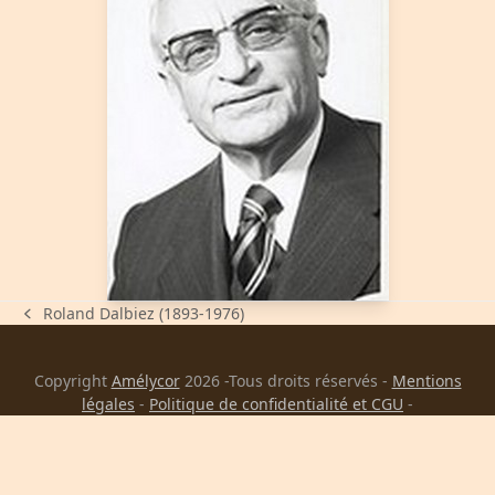
Roland Dalbiez (1893-1976)
previous
post:
Copyright
Amélycor
2026 -Tous droits réservés -
Mentions
légales
-
Politique de confidentialité et CGU
-