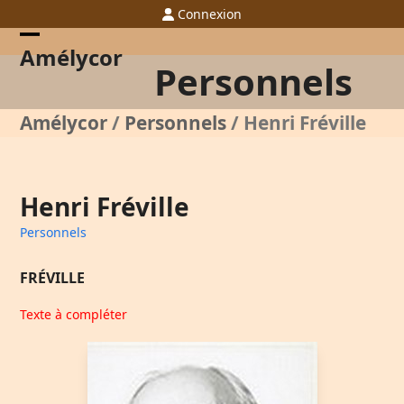
Skip
Connexion
to
content
Open
Close
Amélycor
Personnels
mobile
mobile
menu
menu
Amélycor
/
Personnels
/
Henri Fréville
Henri Fréville
Personnels
FRÉVILLE
Texte à compléter