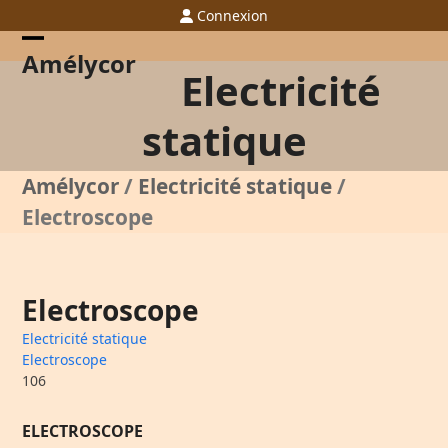
Skip
Connexion
to
content
Open
Close
Amélycor
Electricité
mobile
mobile
menu
menu
statique
Amélycor
/
Electricité statique
/
Electroscope
Electroscope
Electricité statique
Electroscope
106
ELECTROSCOPE