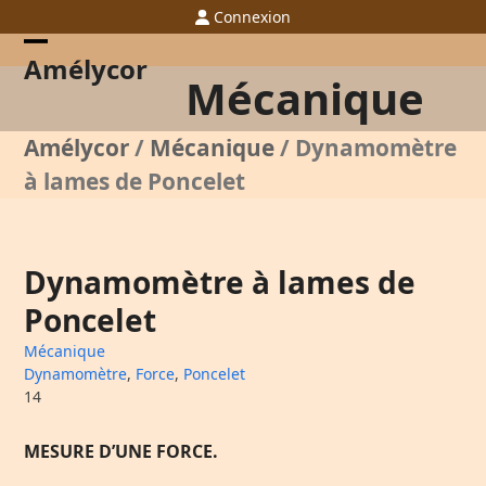
Skip
Connexion
to
content
Open
Close
Amélycor
Mécanique
mobile
mobile
menu
menu
Amélycor
/
Mécanique
/
Dynamomètre
à lames de Poncelet
Dynamomètre à lames de
Poncelet
Mécanique
Dynamomètre
,
Force
,
Poncelet
14
MESURE D’UNE FORCE.