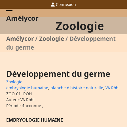
Skip
Connexion
to
content
Open
Close
Amélycor
Zoologie
mobile
mobile
menu
menu
Amélycor
/
Zoologie
/
Développement
du germe
Développement du germe
Zoologie
embryologie humaine
,
planche d'histoire naturelle
,
VA Röhl
ZOO-01 -ROH
Auteur:VA Röhl
Période :Inconnue ,
EMBRYOLOGIE HUMAINE