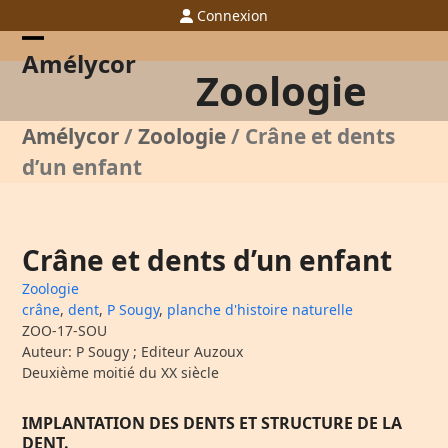
Skip
Connexion
to
content
Open
Close
Amélycor
Zoologie
mobile
mobile
menu
menu
Amélycor
/
Zoologie
/
Crâne et dents
d’un enfant
Crâne et dents d’un enfant
Zoologie
crâne
,
dent
,
P Sougy
,
planche d'histoire naturelle
ZOO-17-SOU
Auteur: P Sougy ; Editeur Auzoux
Deuxième moitié du XX siècle
IMPLANTATION DES DENTS ET STRUCTURE DE LA
DENT.