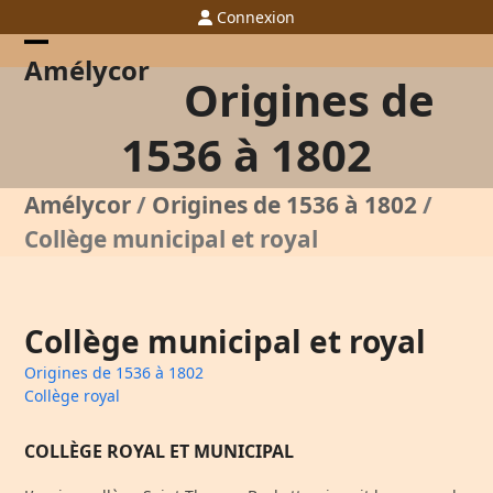
Skip
Connexion
to
content
Open
Close
Amélycor
Origines de
mobile
mobile
menu
menu
1536 à 1802
Amélycor
/
Origines de 1536 à 1802
/
Collège municipal et royal
Collège municipal et royal
Origines de 1536 à 1802
Collège royal
COLLÈGE ROYAL ET MUNICIPAL