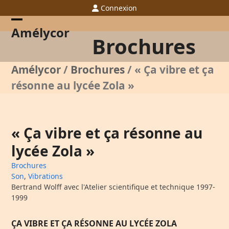
Skip
Connexion
to
content
Open
Close
Amélycor
Brochures
mobile
mobile
menu
menu
Amélycor
/
Brochures
/
« Ça vibre et ça
résonne au lycée Zola »
« Ça vibre et ça résonne au
lycée Zola »
Brochures
Son
,
Vibrations
Bertrand Wolff avec l'Atelier scientifique et technique 1997-
1999
ÇA VIBRE ET ÇA RÉSONNE AU LYCÉE ZOLA